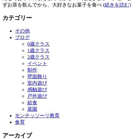
ずお茶を飲んでから、大好きなお菓子を食べ
(続きを読む)
カテゴリー
その他
ブログ
0歳クラス
1歳クラス
2歳クラス
イベント
制作
壁面飾り
室内遊び
感触遊び
戸外遊び
給食
菜園
モンテッソーリ教育
食育
アーカイブ