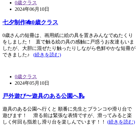
0歳クラス
2024年06月10日
七夕制作🎋0歳クラス
0歳さんの短冊は、画用紙に絵の具を置きみんなでぬたくり
をしました！ 直で触る絵の具の感触に戸惑うお友達もいま
したが、大胆に混ぜたり触ったりしながら色鮮やかな短冊が
できました♪
(続きを読む)
0歳クラス
2024年05月10日
戸外遊び〜遊具のある公園へ🛝
遊具のある公園へ行くと 順番に先生とブランコや滑り台で
遊びます！ 滑る前は緊張な表情ですが、滑ってみると楽
しく何回も指差し滑り台を楽しんでいます！！
(続きを読む)