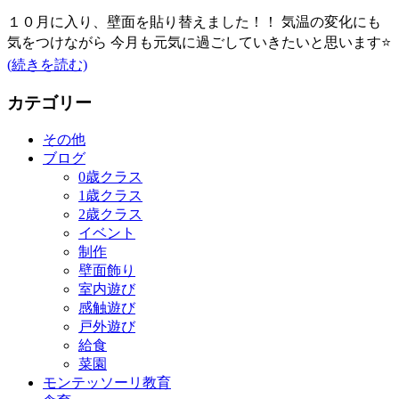
１０月に入り、壁面を貼り替えました！！ 気温の変化にも
気をつけながら 今月も元気に過ごしていきたいと思います⭐️
(続きを読む)
カテゴリー
その他
ブログ
0歳クラス
1歳クラス
2歳クラス
イベント
制作
壁面飾り
室内遊び
感触遊び
戸外遊び
給食
菜園
モンテッソーリ教育