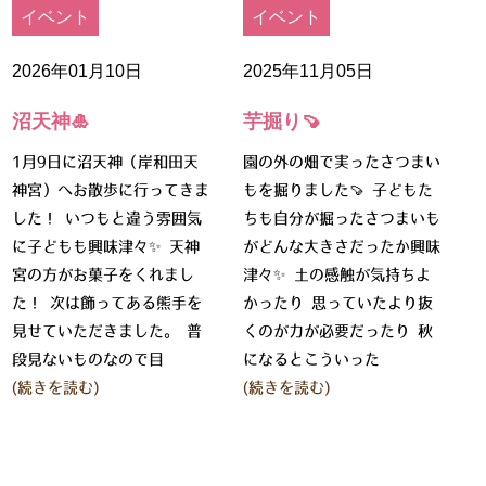
イベント
イベント
2026年01月10日
2025年11月05日
沼天神🎍
芋掘り🍠
1月9日に沼天神（岸和田天
園の外の畑で実ったさつまい
神宮）へお散歩に行ってきま
もを掘りました🍠 子どもた
した！ いつもと違う雰囲気
ちも自分が掘ったさつまいも
に子どもも興味津々✨ 天神
がどんな大きさだったか興味
宮の方がお菓子をくれまし
津々✨ 土の感触が気持ちよ
た！ 次は飾ってある熊手を
かったり 思っていたより抜
見せていただきました。 普
くのが力が必要だったり 秋
段見ないものなので目
になるとこういった
(続きを読む)
(続きを読む)