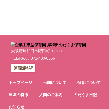
大阪府岸和田市野田町３-５-６
TEL/FAX：072-430-0556
保育園MAP
トップページ
当園について
保育について
当園の特徴
入園のご案内
のだくま日記
お知らせ