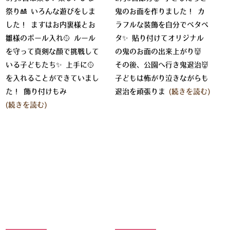
祭り🎎 いろんな遊びをしま
鬼のお面を作りました！ カ
した！ まずはお内裏様とお
ラフルな装飾を自分でペタペ
雛様のボール入れ🥎 ルール
タ✨ 貼り付けてオリジナル
を守って真剣な顔で挑戦して
の鬼のお面の出来上がり👹
いる子どもたち✨ 上手に🥎
その後、公園へ行き鬼退治👹
を入れることができていまし
子どもは怖がり泣きながらも
た！ 飾り付けもみ
退治を頑張りま
(続きを読む)
(続きを読む)