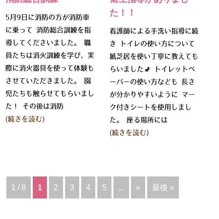
た！！
5月9日に消防の方が消防車
に乗って 消防総合訓練を指
看護師による手洗い指導に続
導してくださいました。 職
き トイレの使い方について
員たちは消火訓練を学び、実
紙芝居を使い丁寧に教えても
際に消火器具を使って体験も
らいました🚽 トイレットペ
させていただきました。 園
ーパーの使い方なども 長さ
児たちも触らせてもらいまし
が分かりやすいように マー
た！ その後は消防
ク付きシートを使用しまし
(続きを読む)
た。 座る場所には
(続きを読む)
1 / 8
1
2
3
4
5
...
»
最後 »