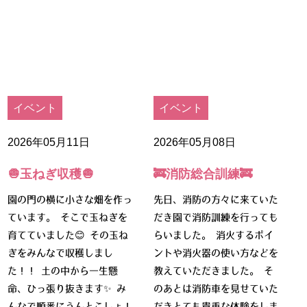
イベント
イベント
2026年05月11日
2026年05月08日
🧅玉ねぎ収穫🧅
🚒消防総合訓練🚒
園の門の横に小さな畑を作っ
先日、消防の方々に来ていた
ています。 そこで玉ねぎを
だき園で消防訓練を行っても
育てていました😊 その玉ね
らいました。 消火するポイ
ぎをみんなで収穫しまし
ントや消火器の使い方などを
た！！ 土の中から一生懸
教えていただきました。 そ
命、ひっ張り抜きます✨ み
のあとは消防車を見せていた
んなで順番にうんとこしょ！
だきとても貴重な体験をしま